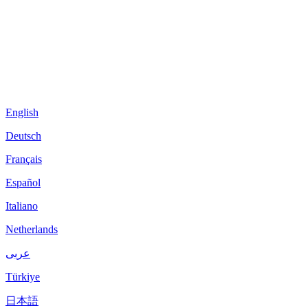
English
Deutsch
Français
Español
Italiano
Netherlands
عربى
Türkiye
日本語