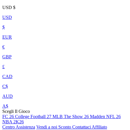
USD
$
USD
$
EUR
€
GBP
£
CAD
C$
AUD
A$
Scegli Il Gioco
FC 26
College Football 27
MLB The Show 26
Madden NFL 26
NBA 2K26
Centro Assistenza
Vendi a noi
Sconto
Contattaci
Affiliato