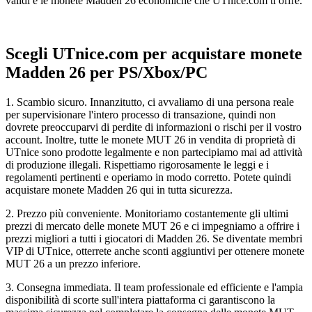
validi e le monete Madden 26 economiche che UTnice.com ti offre.
Scegli UTnice.com per acquistare monete
Madden 26 per PS/Xbox/PC
1. Scambio sicuro. Innanzitutto, ci avvaliamo di una persona reale
per supervisionare l'intero processo di transazione, quindi non
dovrete preoccuparvi di perdite di informazioni o rischi per il vostro
account. Inoltre, tutte le monete MUT 26 in vendita di proprietà di
UTnice sono prodotte legalmente e non partecipiamo mai ad attività
di produzione illegali. Rispettiamo rigorosamente le leggi e i
regolamenti pertinenti e operiamo in modo corretto. Potete quindi
acquistare monete Madden 26 qui in tutta sicurezza.
2. Prezzo più conveniente. Monitoriamo costantemente gli ultimi
prezzi di mercato delle monete MUT 26 e ci impegniamo a offrire i
prezzi migliori a tutti i giocatori di Madden 26. Se diventate membri
VIP di UTnice, otterrete anche sconti aggiuntivi per ottenere monete
MUT 26 a un prezzo inferiore.
3. Consegna immediata. Il team professionale ed efficiente e l'ampia
disponibilità di scorte sull'intera piattaforma ci garantiscono la