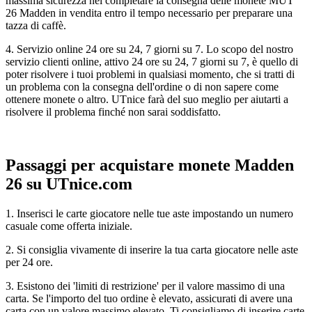
massima sicurezza nel completare la consegna delle monete MUT
26 Madden in vendita entro il tempo necessario per preparare una
tazza di caffè.
4. Servizio online 24 ore su 24, 7 giorni su 7. Lo scopo del nostro
servizio clienti online, attivo 24 ore su 24, 7 giorni su 7, è quello di
poter risolvere i tuoi problemi in qualsiasi momento, che si tratti di
un problema con la consegna dell'ordine o di non sapere come
ottenere monete o altro. UTnice farà del suo meglio per aiutarti a
risolvere il problema finché non sarai soddisfatto.
Passaggi per acquistare monete Madden
26 su UTnice.com
1. Inserisci le carte giocatore nelle tue aste impostando un numero
casuale come offerta iniziale.
2. Si consiglia vivamente di inserire la tua carta giocatore nelle aste
per 24 ore.
3. Esistono dei 'limiti di restrizione' per il valore massimo di una
carta. Se l'importo del tuo ordine è elevato, assicurati di avere una
carta con un valore massimo elevato. Ti consigliamo di inserire carte