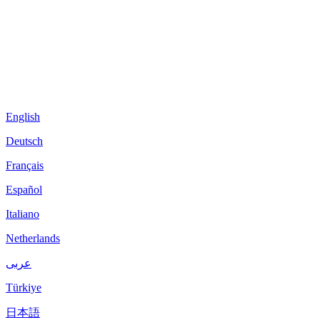
English
Deutsch
Français
Español
Italiano
Netherlands
عربى
Türkiye
日本語