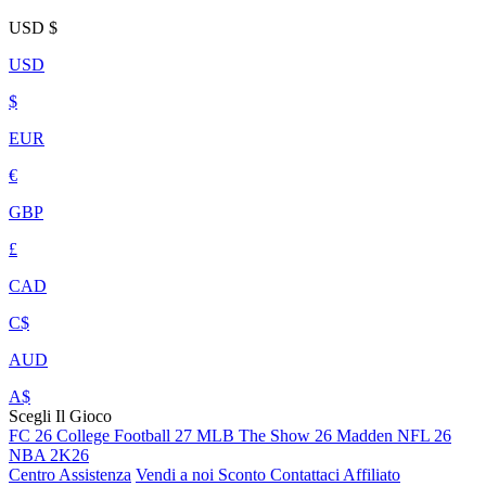
USD
$
USD
$
EUR
€
GBP
£
CAD
C$
AUD
A$
Scegli Il Gioco
FC 26
College Football 27
MLB The Show 26
Madden NFL 26
NBA 2K26
Centro Assistenza
Vendi a noi
Sconto
Contattaci
Affiliato