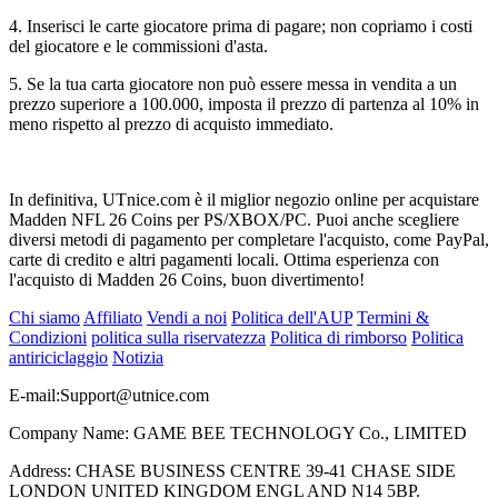
4. Inserisci le carte giocatore prima di pagare; non copriamo i costi
del giocatore e le commissioni d'asta.
5. Se la tua carta giocatore non può essere messa in vendita a un
prezzo superiore a 100.000, imposta il prezzo di partenza al 10% in
meno rispetto al prezzo di acquisto immediato.
In definitiva, UTnice.com è il miglior negozio online per acquistare
Madden NFL 26 Coins per PS/XBOX/PC. Puoi anche scegliere
diversi metodi di pagamento per completare l'acquisto, come PayPal,
carte di credito e altri pagamenti locali. Ottima esperienza con
l'acquisto di Madden 26 Coins, buon divertimento!
Chi siamo
Affiliato
Vendi a noi
Politica dell'AUP
Termini &
Condizioni
politica sulla riservatezza
Politica di rimborso
Politica
antiriciclaggio
Notizia
E-mail:
Support@utnice.com
Company Name: GAME BEE TECHNOLOGY Co., LIMITED
Address: CHASE BUSINESS CENTRE 39-41 CHASE SIDE
LONDON UNITED KINGDOM ENGL AND N14 5BP.