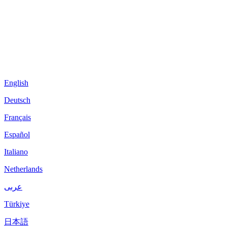
English
Deutsch
Français
Español
Italiano
Netherlands
عربى
Türkiye
日本語