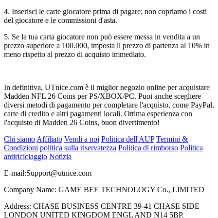
4. Inserisci le carte giocatore prima di pagare; non copriamo i costi
del giocatore e le commissioni d'asta.
5. Se la tua carta giocatore non può essere messa in vendita a un
prezzo superiore a 100.000, imposta il prezzo di partenza al 10% in
meno rispetto al prezzo di acquisto immediato.
In definitiva, UTnice.com è il miglior negozio online per acquistare
Madden NFL 26 Coins per PS/XBOX/PC. Puoi anche scegliere
diversi metodi di pagamento per completare l'acquisto, come PayPal,
carte di credito e altri pagamenti locali. Ottima esperienza con
l'acquisto di Madden 26 Coins, buon divertimento!
Chi siamo
Affiliato
Vendi a noi
Politica dell'AUP
Termini &
Condizioni
politica sulla riservatezza
Politica di rimborso
Politica
antiriciclaggio
Notizia
E-mail:
Support@utnice.com
Company Name: GAME BEE TECHNOLOGY Co., LIMITED
Address: CHASE BUSINESS CENTRE 39-41 CHASE SIDE
LONDON UNITED KINGDOM ENGL AND N14 5BP.