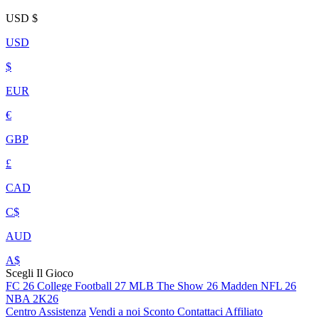
USD
$
USD
$
EUR
€
GBP
£
CAD
C$
AUD
A$
Scegli Il Gioco
FC 26
College Football 27
MLB The Show 26
Madden NFL 26
NBA 2K26
Centro Assistenza
Vendi a noi
Sconto
Contattaci
Affiliato