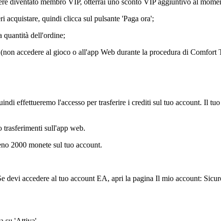
re diventato membro VIP, otterrai uno sconto VIP aggiuntivo al moment
eri acquistare, quindi clicca sul pulsante 'Paga ora';
 quantità dell'ordine;
o (non accedere al gioco o all'app Web durante la procedura di Comfort 
ndi effettueremo l'accesso per trasferire i crediti sul tuo account. Il t
to trasferimenti sull'app web.
lmeno 2000 monete sul tuo account.
e devi accedere al tuo account EA, apri la pagina Il mio account: Sicur
a su 'Attiva'