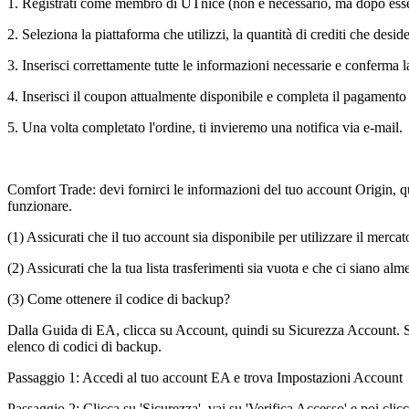
1. Registrati come membro di UTnice (non è necessario, ma dopo esse
2. Seleziona la piattaforma che utilizzi, la quantità di crediti che desid
3. Inserisci correttamente tutte le informazioni necessarie e conferma la
4. Inserisci il coupon attualmente disponibile e completa il pagament
5. Una volta completato l'ordine, ti invieremo una notifica via e-mail.
Comfort Trade: devi fornirci le informazioni del tuo account Origin, qui
funzionare.
(1) Assicurati che il tuo account sia disponibile per utilizzare il merca
(2) Assicurati che la tua lista trasferimenti sia vuota e che ci siano a
(3) Come ottenere il codice di backup?
Dalla Guida di EA, clicca su Account, quindi su Sicurezza Account. S
elenco di codici di backup.
Passaggio 1: Accedi al tuo account EA e trova Impostazioni Account
Passaggio 2: Clicca su 'Sicurezza', vai su 'Verifica Accesso' e poi clicc