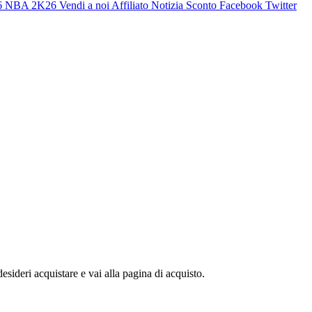
6
NBA 2K26
Vendi a noi
Affiliato
Notizia
Sconto
Facebook
Twitter
sideri acquistare e vai alla pagina di acquisto.