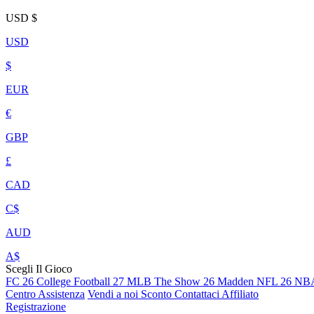
USD
$
USD
$
EUR
€
GBP
£
CAD
C$
AUD
A$
Scegli Il Gioco
FC 26
College Football 27
MLB The Show 26
Madden NFL 26
NBA
Centro Assistenza
Vendi a noi
Sconto
Contattaci
Affiliato
Registrazione