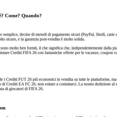
rché? Come? Quando?
semplice, decine di metodi di pagamento sicuri (PayPal, Skrill, carte di 
to sicuro, e la garanzia post-vendita è molto solida.
o molto ben forniti, il che significa che, indipendentemente dalla pia
tare Crediti FIFA 26 con fantastiche offerte per le vacanze, coupon va
e i Crediti FUT 26 più economici in vendita su tutte le piattaforme, ma
di Crediti EA FC 26, non esitare a contattarci. La nostra dedizione al se
ia di giocatori di FIFA 26.
com