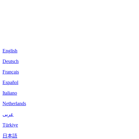
English
Deutsch
Français
Español
Italiano
Netherlands
عربى
Türkiye
日本語