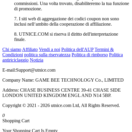
commissioni. Una volta trovato, disabiliteremo la tua funzione
di promozione.
7. I siti web di aggregazione dei codici coupon non sono
inclusi nell‘ambito della cooperazione di affiliazione.
8. UTNICE.COM si riserva il diritto dell'interpretazione
finale.
Chi siamo
Affiliato
Vendi a noi
Politica dell'AUP
Termini &
Condizioni
politica sulla riservatezza
Politica di rimborso
Politica
antiriciclaggio
Notizia
E-mail:
Support@utnice.com
Company Name: GAME BEE TECHNOLOGY Co., LIMITED
Address: CHASE BUSINESS CENTRE 39-41 CHASE SIDE
LONDON UNITED KINGDOM ENGL AND N14 5BP.
Copyright © 2021 - 2026 utnice.com Ltd, All Rights Reserved.
0
Shopping Cart
Your Shopping Cart Is Empty