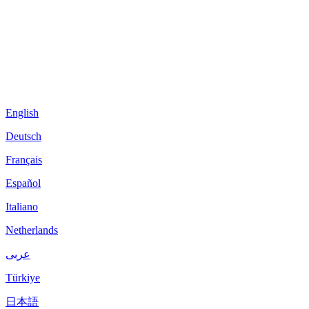
English
Deutsch
Français
Español
Italiano
Netherlands
عربى
Türkiye
日本語