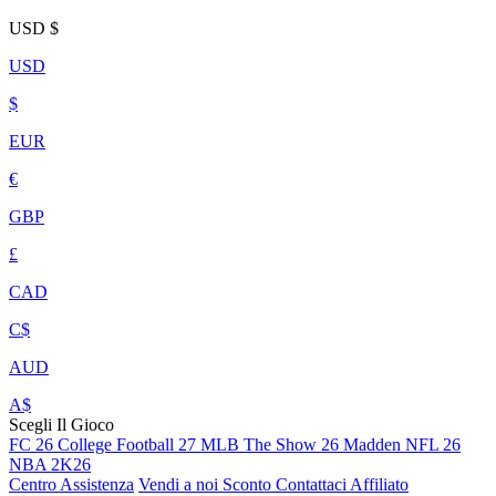
USD
$
USD
$
EUR
€
GBP
£
CAD
C$
AUD
A$
Scegli Il Gioco
FC 26
College Football 27
MLB The Show 26
Madden NFL 26
NBA 2K26
Centro Assistenza
Vendi a noi
Sconto
Contattaci
Affiliato