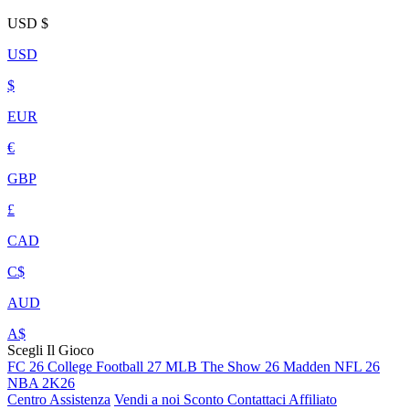
USD
$
USD
$
EUR
€
GBP
£
CAD
C$
AUD
A$
Scegli Il Gioco
FC 26
College Football 27
MLB The Show 26
Madden NFL 26
NBA 2K26
Centro Assistenza
Vendi a noi
Sconto
Contattaci
Affiliato