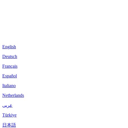
English
Deutsch
Français
Español
Italiano
Netherlands
عربى
Türkiye
日本語