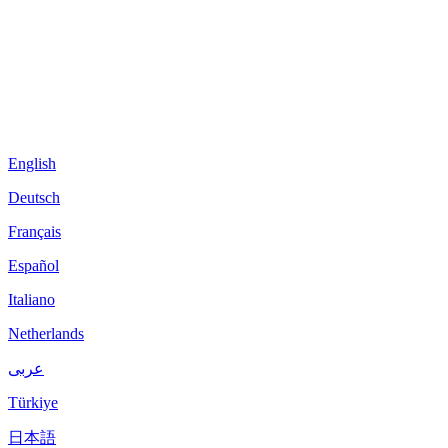
English
Deutsch
Français
Español
Italiano
Netherlands
عربى
Türkiye
日本語