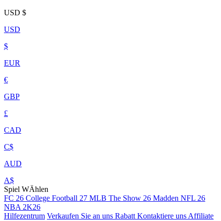
USD
$
USD
$
EUR
€
GBP
£
CAD
C$
AUD
A$
Spiel WÄhlen
FC 26
College Football 27
MLB The Show 26
Madden NFL 26
NBA 2K26
Hilfezentrum
Verkaufen Sie an uns
Rabatt
Kontaktiere uns
Affiliate