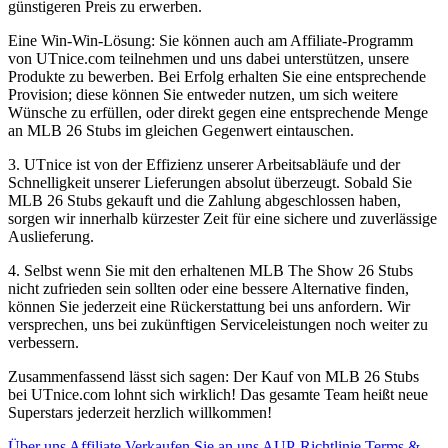
günstigeren Preis zu erwerben.
Eine Win-Win-Lösung: Sie können auch am Affiliate-Programm
von UTnice.com teilnehmen und uns dabei unterstützen, unsere
Produkte zu bewerben. Bei Erfolg erhalten Sie eine entsprechende
Provision; diese können Sie entweder nutzen, um sich weitere
Wünsche zu erfüllen, oder direkt gegen eine entsprechende Menge
an MLB 26 Stubs im gleichen Gegenwert eintauschen.
3. UTnice ist von der Effizienz unserer Arbeitsabläufe und der
Schnelligkeit unserer Lieferungen absolut überzeugt. Sobald Sie
MLB 26 Stubs gekauft und die Zahlung abgeschlossen haben,
sorgen wir innerhalb kürzester Zeit für eine sichere und zuverlässige
Auslieferung.
4. Selbst wenn Sie mit den erhaltenen MLB The Show 26 Stubs
nicht zufrieden sein sollten oder eine bessere Alternative finden,
können Sie jederzeit eine Rückerstattung bei uns anfordern. Wir
versprechen, uns bei zukünftigen Serviceleistungen noch weiter zu
verbessern.
Zusammenfassend lässt sich sagen: Der Kauf von MLB 26 Stubs
bei UTnice.com lohnt sich wirklich! Das gesamte Team heißt neue
Superstars jederzeit herzlich willkommen!
Über uns
Affiliate
Verkaufen Sie an uns
AUP-Richtlinie
Terms &