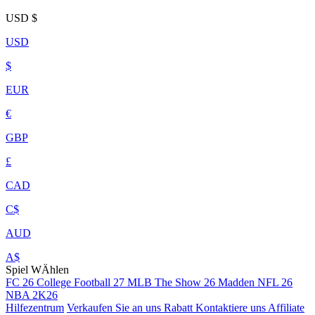
USD
$
USD
$
EUR
€
GBP
£
CAD
C$
AUD
A$
Spiel WÄhlen
FC 26
College Football 27
MLB The Show 26
Madden NFL 26
NBA 2K26
Hilfezentrum
Verkaufen Sie an uns
Rabatt
Kontaktiere uns
Affiliate