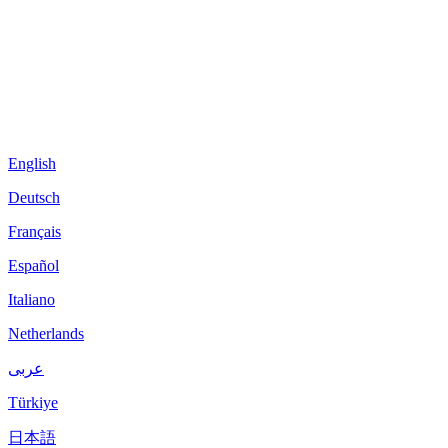
English
Deutsch
Français
Español
Italiano
Netherlands
عربى
Türkiye
日本語