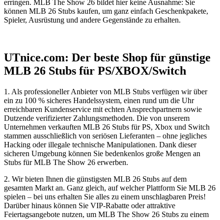
erringen. MLB The Show 26 bildet hier keine Ausnahme: Sie
können MLB 26 Stubs kaufen, um ganz einfach Geschenkpakete,
Spieler, Ausrüstung und andere Gegenstände zu erhalten.
UTnice.com: Der beste Shop für günstige
MLB 26 Stubs für PS/XBOX/Switch
1. Als professioneller Anbieter von MLB Stubs verfügen wir über
ein zu 100 % sicheres Handelssystem, einen rund um die Uhr
erreichbaren Kundenservice mit echten Ansprechpartnern sowie
Dutzende verifizierter Zahlungsmethoden. Die von unserem
Unternehmen verkauften MLB 26 Stubs für PS, Xbox und Switch
stammen ausschließlich von seriösen Lieferanten – ohne jegliches
Hacking oder illegale technische Manipulationen. Dank dieser
sicheren Umgebung können Sie bedenkenlos große Mengen an
Stubs für MLB The Show 26 erwerben.
2. Wir bieten Ihnen die günstigsten MLB 26 Stubs auf dem
gesamten Markt an. Ganz gleich, auf welcher Plattform Sie MLB 26
spielen – bei uns erhalten Sie alles zu einem unschlagbaren Preis!
Darüber hinaus können Sie VIP-Rabatte oder attraktive
Feiertagsangebote nutzen, um MLB The Show 26 Stubs zu einem