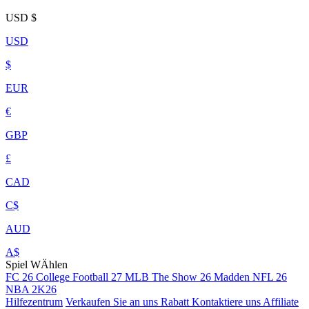
USD
$
USD
$
EUR
€
GBP
£
CAD
C$
AUD
A$
Spiel WÄhlen
FC 26
College Football 27
MLB The Show 26
Madden NFL 26
NBA 2K26
Hilfezentrum
Verkaufen Sie an uns
Rabatt
Kontaktiere uns
Affiliate