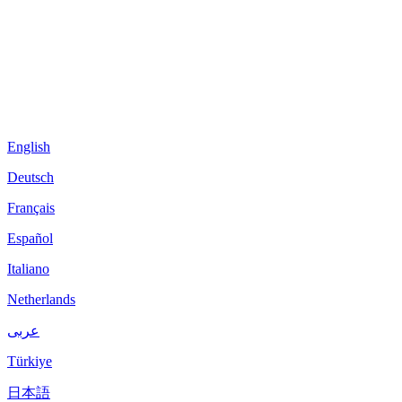
English
Deutsch
Français
Español
Italiano
Netherlands
عربى
Türkiye
日本語