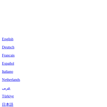
English
Deutsch
Français
Español
Italiano
Netherlands
عربى
Türkiye
日本語