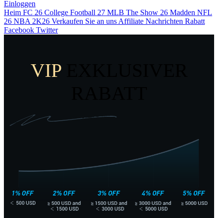
Einloggen
Heim
FC 26
College Football 27
MLB The Show 26
Madden NFL
26
NBA 2K26
Verkaufen Sie an uns
Affiliate
Nachrichten
Rabatt
Facebook
Twitter
VIP
EXKLUSIVER
RABATT