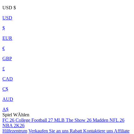
USD
$
USD
$
EUR
€
GBP
£
CAD
C$
AUD
A$
Spiel WÄhlen
FC 26
College Football 27
MLB The Show 26
Madden NFL 26
NBA 2K26
Hilfezentrum
Verkaufen Sie an uns
Rabatt
Kontaktiere uns
Affiliate