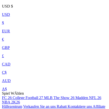
USD
$
USD
$
EUR
€
GBP
£
CAD
C$
AUD
A$
Spiel WÄhlen
FC 26
College Football 27
MLB The Show 26
Madden NFL 26
NBA 2K26
Hilfezentrum
Verkaufen Sie an uns
Rabatt
Kontaktiere uns
Affiliate