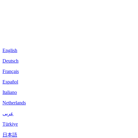
English
Deutsch
Français
Español
Italiano
Netherlands
عربى
Türkiye
日本語