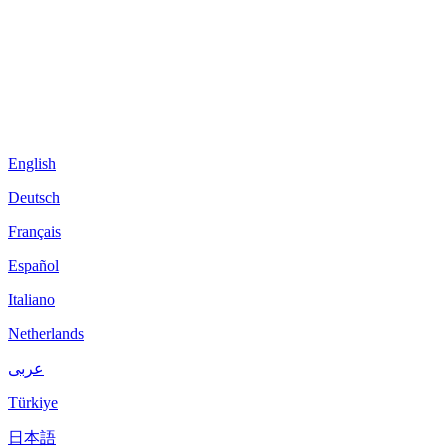
English
Deutsch
Français
Español
Italiano
Netherlands
عربى
Türkiye
日本語