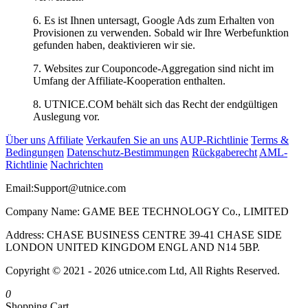
6. Es ist Ihnen untersagt, Google Ads zum Erhalten von
Provisionen zu verwenden. Sobald wir Ihre Werbefunktion
gefunden haben, deaktivieren wir sie.
7. Websites zur Couponcode-Aggregation sind nicht im
Umfang der Affiliate-Kooperation enthalten.
8. UTNICE.COM behält sich das Recht der endgültigen
Auslegung vor.
Über uns
Affiliate
Verkaufen Sie an uns
AUP-Richtlinie
Terms &
Bedingungen
Datenschutz-Bestimmungen
Rückgaberecht
AML-
Richtlinie
Nachrichten
Email:
Support@utnice.com
Company Name: GAME BEE TECHNOLOGY Co., LIMITED
Address: CHASE BUSINESS CENTRE 39-41 CHASE SIDE
LONDON UNITED KINGDOM ENGL AND N14 5BP.
Copyright © 2021 - 2026 utnice.com Ltd, All Rights Reserved.
0
Shopping Cart