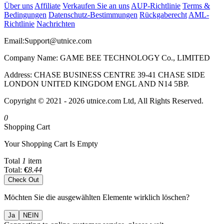
Über uns
Affiliate
Verkaufen Sie an uns
AUP-Richtlinie
Terms &
Bedingungen
Datenschutz-Bestimmungen
Rückgaberecht
AML-
Richtlinie
Nachrichten
Email:
Support@utnice.com
Company Name: GAME BEE TECHNOLOGY Co., LIMITED
Address: CHASE BUSINESS CENTRE 39-41 CHASE SIDE
LONDON UNITED KINGDOM ENGL AND N14 5BP.
Copyright © 2021 - 2026 utnice.com Ltd, All Rights Reserved.
0
Shopping Cart
Your Shopping Cart Is Empty
Total
1
item
Total:
€
8.44
Check Out
Möchten Sie die ausgewählten Elemente wirklich löschen?
Ja
NEIN