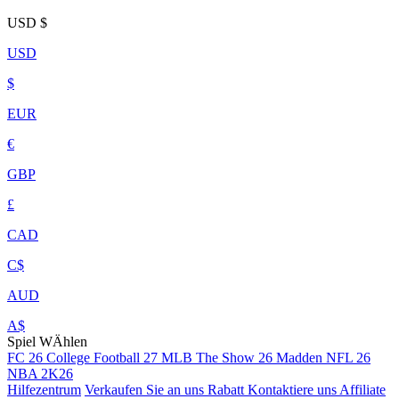
USD
$
USD
$
EUR
€
GBP
£
CAD
C$
AUD
A$
Spiel WÄhlen
FC 26
College Football 27
MLB The Show 26
Madden NFL 26
NBA 2K26
Hilfezentrum
Verkaufen Sie an uns
Rabatt
Kontaktiere uns
Affiliate