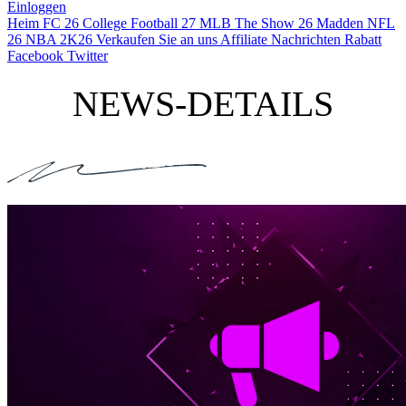
Einloggen
Heim
FC 26
College Football 27
MLB The Show 26
Madden NFL
26
NBA 2K26
Verkaufen Sie an uns
Affiliate
Nachrichten
Rabatt
Facebook
Twitter
NEWS-DETAILS