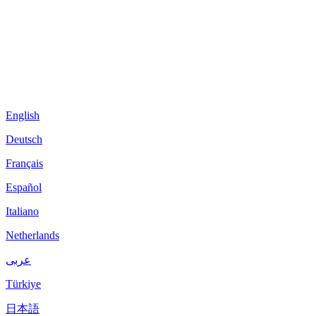
English
Deutsch
Français
Español
Italiano
Netherlands
عربى
Türkiye
日本語