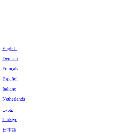
English
Deutsch
Français
Español
Italiano
Netherlands
عربى
Türkiye
日本語