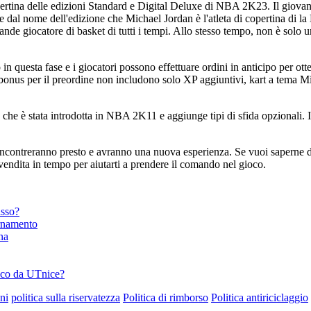
ertina delle edizioni Standard e Digital Deluxe di NBA 2K23. Il giovane
re dal nome dell'edizione che Michael Jordan è l'atleta di copertina di
nde giocatore di basket di tutti i tempi. Allo stesso tempo, non è solo
n questa fase e i giocatori possono effettuare ordini in anticipo per ott
oi bonus per il preordine non includono solo XP aggiuntivi, kart a tem
he è stata introdotta in NBA 2K11 e aggiunge tipi di sfida opzionali. I
 incontreranno presto e avranno una nuova esperienza. Se vuoi saperne di
vendita in tempo per aiutarti a prendere il comando nel gioco.
asso?
ornamento
na
ioco da UTnice?
ni
politica sulla riservatezza
Politica di rimborso
Politica antiriciclaggio