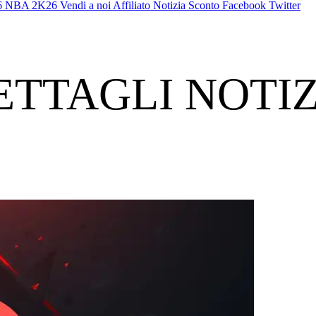
6
NBA 2K26
Vendi a noi
Affiliato
Notizia
Sconto
Facebook
Twitter
ETTAGLI NOTIZ