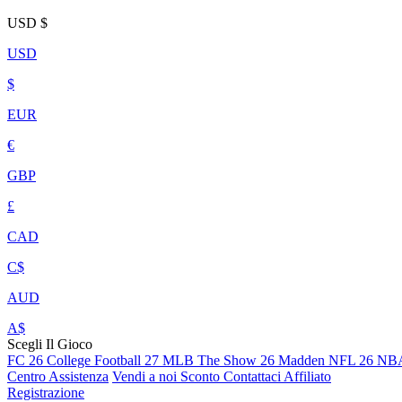
USD
$
USD
$
EUR
€
GBP
£
CAD
C$
AUD
A$
Scegli Il Gioco
FC 26
College Football 27
MLB The Show 26
Madden NFL 26
NBA
Centro Assistenza
Vendi a noi
Sconto
Contattaci
Affiliato
Registrazione