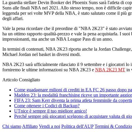
La guardia stellare Devin Booker dei Phoenix Suns sarà l'atleta di cop
Suns alle finali NBA nel 2021. Allo stesso tempo, non è difficile capi
leggenda per sei volte MVP della NBA, è stato salutato come il più gra
degli affari.
Vale la pena ricordare che il preordine di "NBA 2K23" è stato avviato i
ha un ottimo rapporto qualità-prezzo e vale la pena acquistarla. I su
impressionanti, ma anche un NBA League Pass di un anno.
In termini di contenuti, NBA 2K23 riporta anche la Jordan Challenge, c
Michael Jordan nel basket in diversi modi.
NBA 2K23 sarà ufficialmente rilasciato il 9 settembre e i giocatori lo
forniremo le ultime informazioni su NBA 2K23 e
NBA 2K23 MT
in 
Articolo Consigliato
Come guadagnare milioni di crediti in EA FC 26 passo dopo p
Madden 23: la modalità franchising riceve un importante aggi
FIFA 23: Sam Kerr diventa la prima atleta femminile da coperti
Come ottenere i Codici di Backup?
UTnice è sempre il tuo migliore amico!
Perché sempre più giocatori scelgono di acquistare valuta di g
Chi siamo
Affiliato
Vendi a noi
Politica dell'AUP
Termini & Condizio