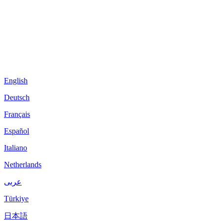
English
Deutsch
Français
Español
Italiano
Netherlands
عربى
Türkiye
日本語