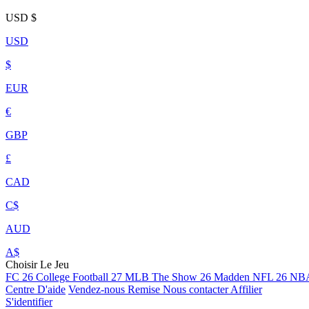
USD
$
USD
$
EUR
€
GBP
£
CAD
C$
AUD
A$
Choisir Le Jeu
FC 26
College Football 27
MLB The Show 26
Madden NFL 26
NBA
Centre D'aide
Vendez-nous
Remise
Nous contacter
Affilier
S'identifier