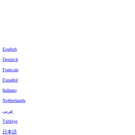
English
Deutsch
Français
Español
Italiano
Netherlands
عربى
Türkiye
日本語