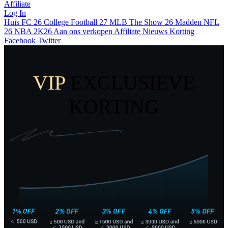
Affiliate
Log In
Huis
FC 26
College Football 27
MLB The Show 26
Madden NFL
26
NBA 2K26
Aan ons verkopen
Affiliate
Nieuws
Korting
Facebook
Twitter
VIP
EXCLUSIEVE
KORTING