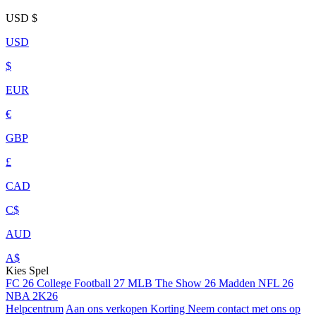
USD
$
USD
$
EUR
€
GBP
£
CAD
C$
AUD
A$
Kies Spel
FC 26
College Football 27
MLB The Show 26
Madden NFL 26
NBA 2K26
Helpcentrum
Aan ons verkopen
Korting
Neem contact met ons op