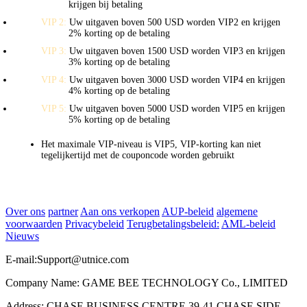
krijgen bij betaling
VIP 2:
Uw uitgaven boven 500 USD worden VIP2 en krijgen
2% korting op de betaling
VIP 3:
Uw uitgaven boven 1500 USD worden VIP3 en krijgen
3% korting op de betaling
VIP 4:
Uw uitgaven boven 3000 USD worden VIP4 en krijgen
4% korting op de betaling
VIP 5:
Uw uitgaven boven 5000 USD worden VIP5 en krijgen
5% korting op de betaling
Het maximale VIP-niveau is VIP5, VIP-korting kan niet
tegelijkertijd met de couponcode worden gebruikt
Over ons
partner
Aan ons verkopen
AUP-beleid
algemene
voorwaarden
Privacybeleid
Terugbetalingsbeleid:
AML-beleid
Nieuws
E-mail:
Support@utnice.com
Company Name: GAME BEE TECHNOLOGY Co., LIMITED
Address: CHASE BUSINESS CENTRE 39-41 CHASE SIDE