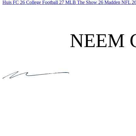
Huis
FC 26
College Football 27
MLB The Show 26
Madden NFL 2
NEEM 
WELKE VRAAG JE
HEEFT, WE