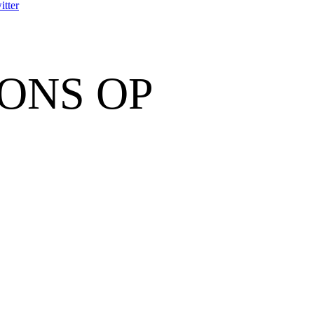
itter
ONS OP