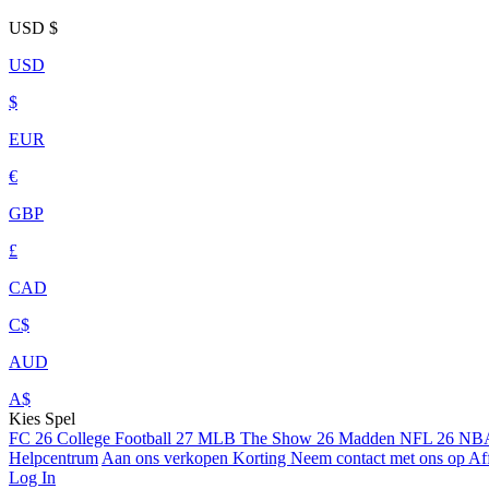
USD
$
USD
$
EUR
€
GBP
£
CAD
C$
AUD
A$
Kies Spel
FC 26
College Football 27
MLB The Show 26
Madden NFL 26
NBA
Helpcentrum
Aan ons verkopen
Korting
Neem contact met ons op
Aff
Log In