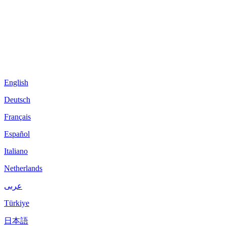
English
Deutsch
Français
Español
Italiano
Netherlands
عربى
Türkiye
日本語