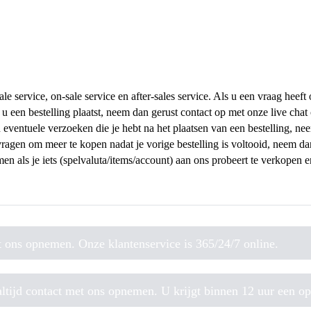
 service, on-sale service en after-sales service. Als u een vraag heeft o
 u een bestelling plaatst, neem dan gerust contact op met onze live chat 
 eventuele verzoeken die je hebt na het plaatsen van een bestelling, ne
vragen om meer te kopen nadat je vorige bestelling is voltooid, neem da
n als je iets (spelvaluta/items/account) aan ons probeert te verkopen e
t ons opnemen. Onze klantenservice is 365/24/7 online.
ltijd contact met ons opnemen. U krijgt binnen 12 uur een op