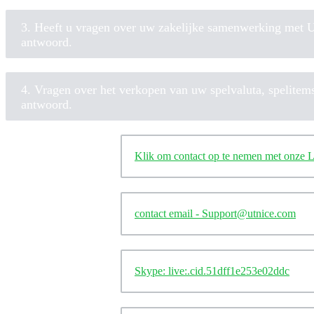
3. Heeft u vragen over uw zakelijke samenwerking met Ut
antwoord.
4. Vragen over het verkopen van uw spelvaluta, spelitem
antwoord.
Klik om contact op te nemen met onze L
contact email -
Support@utnice.com
Skype: live:.cid.51dff1e253e02ddc