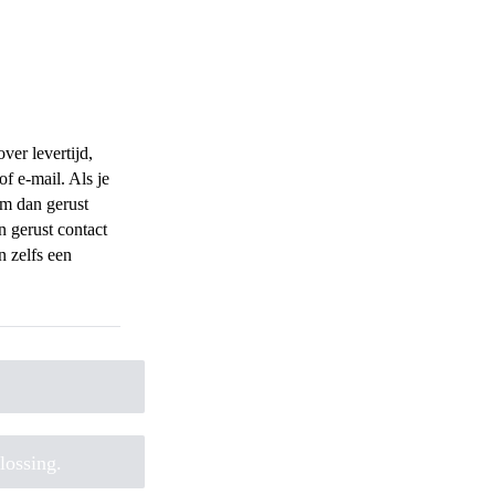
ver levertijd,
of e-mail. Als je
em dan gerust
n gerust contact
n zelfs een
lossing.