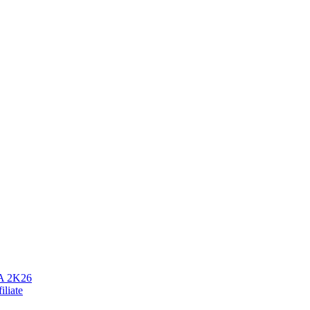
 2K26
iliate