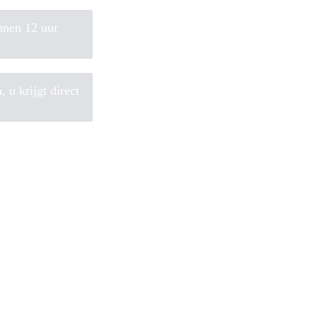
nnen 12 uur
 u krijgt direct