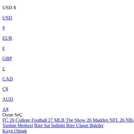
USD
$
USD
$
EUR
€
GBP
£
CAD
C$
AUD
A$
Oyun SeÇ
FC 26
College Football 27
MLB The Show 26
Madden NFL 26
NBA
Yardım Merkezi
Bize Sat
İndirim
Bize Ulaşın
Ilişkiler
Kayıt Olmak