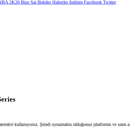
NBA 2K26
Bize Sat
Ilişkiler
Haberler
İndirim
Facebook
Twitter
eries
temleri kullanıyoruz. Şimdi oynamakta olduğunuz platformu ve satın alm