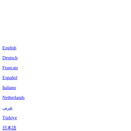
English
Deutsch
Français
Español
Italiano
Netherlands
عربى
Türkiye
日本語