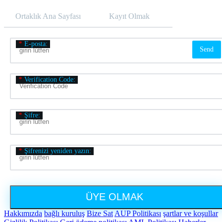
Ortaklık Ana Sayfası
Kayıt Olmak
Üye Olmak
*
E-posta:
Send
*
Verification Code:
*
Şifre:
*
Şifrenizi yeniden yazın:
ÜYE OLMAK
Hakkımızda
bağlı kuruluş
Bize Sat
AUP Politikası
şartlar ve koşullar