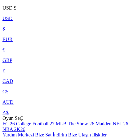
USD
$
USD
$
EUR
€
GBP
£
CAD
C$
AUD
A$
Oyun SeÇ
FC 26
College Football 27
MLB The Show 26
Madden NFL 26
NBA 2K26
Yardım Merkezi
Bize Sat
İndirim
Bize Ulaşın
Ilişkiler