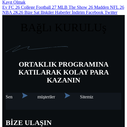
Kayıt Olmak
Ev
FC 26
College Football 27
MLB The Show 26
Madden NFL 26
NBA 2K26
Bize Sat
Ilişkiler
Haberler
İndirim
Facebook
Twitter
BAğLı KURULUş
ORTAKLIK PROGRAMINA
KATILARAK KOLAY PARA
KAZANIN
Sen
müşteriler
Sitemiz
BİZE ULAŞIN