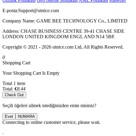
Gizlilik Politikası
Geri ödeme politikası
AML Politikası
Haberler
E-posta:
Support@utnice.com
Company Name: GAME BEE TECHNOLOGY Co., LIMITED
Address: CHASE BUSINESS CENTRE 39-41 CHASE SIDE
LONDON UNITED KINGDOM ENGL AND N14 5BP.
Copyright © 2021 - 2026 utnice.com Ltd, All Rights Reserved.
0
Shopping Cart
Your Shopping Cart Is Empty
Total
1
item
Total:
€
8.44
Check Out
Seçili öğeleri silmek istediğinizden emin misiniz?
Evet
NUMARA
Connecting to online customer service, please wait.
.