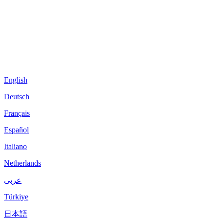
English
Deutsch
Français
Español
Italiano
Netherlands
عربى
Türkiye
日本語