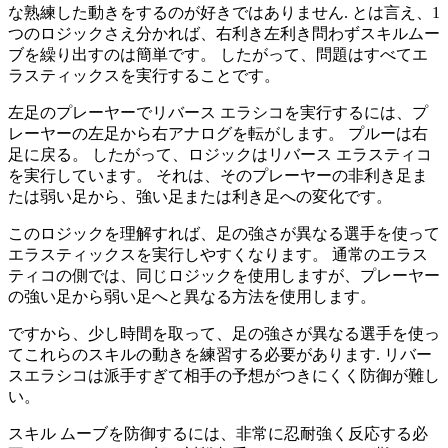
な熟練した動きをするのが好きではありません. とは言え、1
つのロジックさえ分かれば、右利き左利き問わずスキルムー
ブを繰り出すのは簡単です。 したがって、問題はすべてエ
ラスティックスを実行することです。
左足のプレーヤーでリバース エラシコを実行するには、プ
レーヤーの左足から右アナログを転がします。 プルーは右
足に戻る。 したがって、ロジックはリバース エラスティコ
を実行しています。 それは、そのプレーヤーの非利き足ま
たは弱い足から、強い足または利き足への変化です。
このロジックを理解すれば、足の強さが異なる選手を使って
エラスティックスを実行しやすくなります。 通常のエラス
ティコの側では、同じロジックを使用しますが、プレーヤー
の強い足から弱い足へと異なる方法を使用します。
ですから、少し時間を取って、足の強さが異なる選手を使っ
てこれらのスキルの動きを練習する必要があります. リバー
スエラシコは派手すぎて相手の予想がつきにくく防御が難し
い。
スキル ムーブを防御するには、非常に忍耐強く反応する必