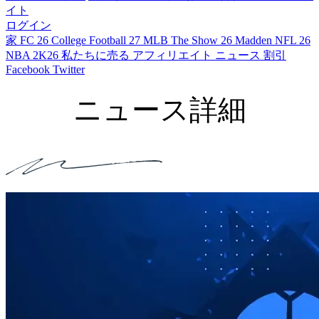
イト
ログイン
家
FC 26
College Football 27
MLB The Show 26
Madden NFL 26
NBA 2K26
私たちに売る
アフィリエイト
ニュース
割引
Facebook
Twitter
ニュース詳細