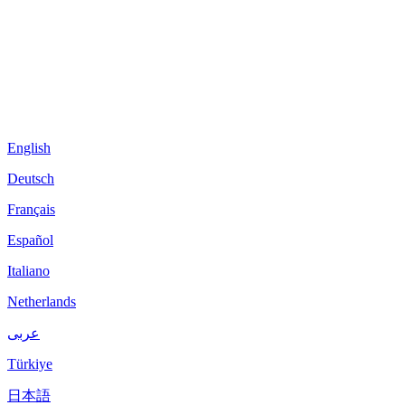
English
Deutsch
Français
Español
Italiano
Netherlands
عربى
Türkiye
日本語