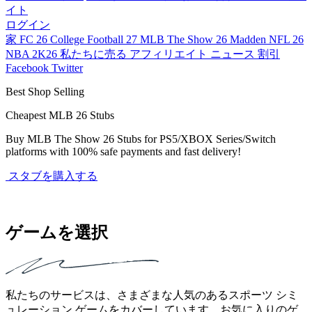
イト
ログイン
家
FC 26
College Football 27
MLB The Show 26
Madden NFL 26
NBA 2K26
私たちに売る
アフィリエイト
ニュース
割引
Facebook
Twitter
Best Shop Selling
Cheapest MLB 26 Stubs
Buy MLB The Show 26 Stubs for PS5/XBOX Series/Switch
U
platforms with 100% safe payments and fast delivery!
a
スタブを購入する
ゲームを選択
私たちのサービスは、さまざまな人気のあるスポーツ シミ
ュレーション ゲームをカバーしています。お気に入りのゲ