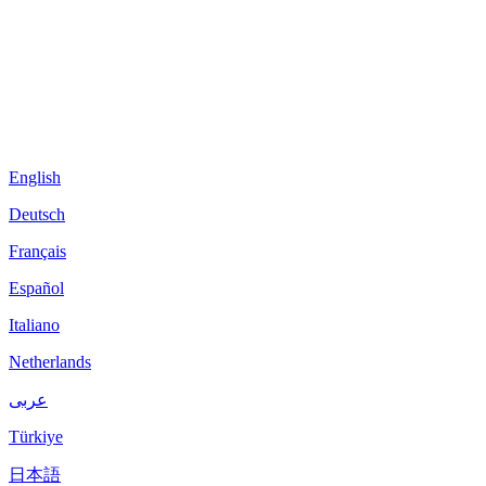
English
Deutsch
Français
Español
Italiano
Netherlands
عربى
Türkiye
日本語