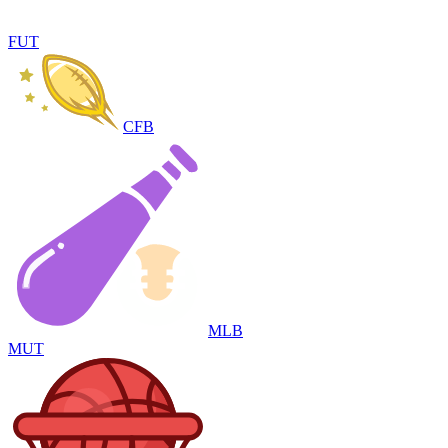
FUT
CFB
MLB
MUT