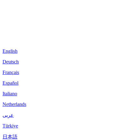
English
Deutsch
Français
Español
Italiano
Netherlands
عربى
Türkiye
日本語