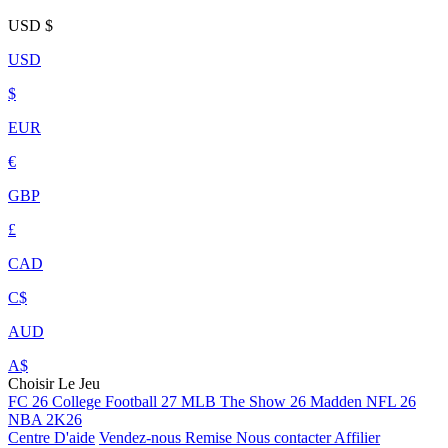
USD
$
USD
$
EUR
€
GBP
£
CAD
C$
AUD
A$
Choisir Le Jeu
FC 26
College Football 27
MLB The Show 26
Madden NFL 26
NBA 2K26
Centre D'aide
Vendez-nous
Remise
Nous contacter
Affilier