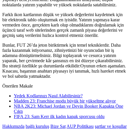
noktalarda yatırım yapabilir ve yüksek noktalarda satabilirsiniz.
Farklı ikon kartlarının düşük ve yüksek değerlerini kaydetmek için
bir elektronik tablo oluşturmak en iyisidir. Yatırım yapmaya karar
vermeden önce, gerçekten karlı olup olmadıklarını doğrulamak için
üçüncü taraf web sitelerinden gerçek zamanlı piyasa değerlerini ve
geçmiş satış verilerini hızlıca kontrol etmeniz önerilir.
Bunlar, FUT 26’da jeton biriktirmek için temel tekniklerdir. Daha
fazla kazanmak istiyorsanız, zihniyetinizi bir oyuncudan bir iş
adamına dönüştürmelisiniz. Bilgi toplayarak ve cesurca yatırım
yaparak, her çevirmede kâr şansınızı en üst düzeye çıkarabilirsiniz.
Bu strateji özellikle şu durumlarda etkilidir:Oyunun erken aşamaları.
Kısacası, başarının anahtarı piyasayı iyi tanımak, hızlı hareket etmek
ve bol sabırda yatmaktadır.
Önerilen Makale
Yedek Kodlarınızı Nasıl Alabilirsiniz?
Madden 23: Franchise modu büyük bir yükseltme alıyor
NBA 2K23: Michael Jordan ve Devin Booker Kapakta Öne
Çıktı
FIFA 23: Sam Kerr ilk kadın kapak sporcusu oldu
Hakkımızda
bağlı kuruluş
Bize Sat
AUP Politikası
şartlar ve koşullar