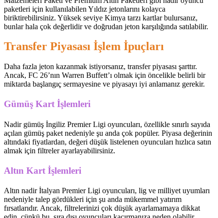
Malzemeleri Paketi ve Premium Altın Paketleri gibi nadir oyuncu
paketleri için kullanılabilen Yıldız jetonlarını kolayca
biriktirebilirsiniz. Yüksek seviye Kimya tarzı kartlar bulursanız,
bunlar hala çok değerlidir ve doğrudan jeton karşılığında satılabilir.
Transfer Piyasası İşlem İpuçları
Daha fazla jeton kazanmak istiyorsanız, transfer piyasası şarttır.
Ancak, FC 26’nın Warren Buffett’ı olmak için öncelikle belirli bir
miktarda başlangıç ​​sermayesine ve piyasayı iyi anlamanız gerekir.
Gümüş Kart İşlemleri
Nadir gümüş İngiliz Premier Ligi oyuncuları, özellikle sınırlı sayıda
açılan gümüş paket nedeniyle şu anda çok popüler. Piyasa değerinin
altındaki fiyatlardan, değeri düşük listelenen oyuncuları hızlıca satın
almak için filtreler ayarlayabilirsiniz.
Altın Kart İşlemleri
Altın nadir İtalyan Premier Ligi oyuncuları, lig ve milliyet uyumları
nedeniyle talep gördükleri için şu anda mükemmel yatırım
fırsatlarıdır. Ancak, filtrelerinizi çok düşük ayarlamamaya dikkat
edin, çünkü bu, sıra dışı oyuncuları kaçırmanıza neden olabilir.