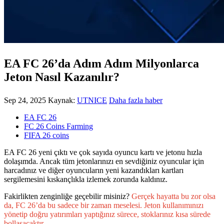
EA FC 26’da Adım Adım Milyonlarca
Jeton Nasıl Kazanılır?
Sep 24, 2025
Kaynak:
UTNICE
Daha fazla haber
EA FC 26
FC 26 Coins Farming
FIFA 26 coins
EA FC 26 yeni çıktı ve çok sayıda oyuncu kartı ve jetonu hızla
dolaşımda. Ancak tüm jetonlarınızı en sevdiğiniz oyuncular için
harcadınız ve diğer oyuncuların yeni kazandıkları kartları
sergilemesini kıskançlıkla izlemek zorunda kaldınız.
Fakirlikten zenginliğe geçebilir misiniz?
Gerçek hayatta bu zor olsa
da, FC 26’da bu sadece bir zaman meselesi. Jeton kullanımınızı
yönetip doğru yatırımları yaptığınız sürece, stoklarınız kısa sürede
bollaşacaktır.