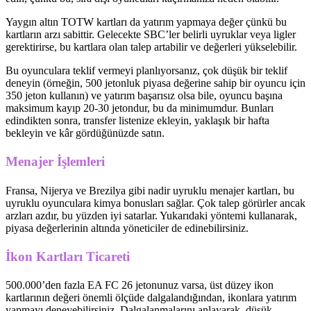
Yaygın altın TOTW kartları da yatırım yapmaya değer çünkü bu
kartların arzı sabittir. Gelecekte SBC’ler belirli uyruklar veya ligler
gerektirirse, bu kartlara olan talep artabilir ve değerleri yükselebilir.
Bu oyunculara teklif vermeyi planlıyorsanız, çok düşük bir teklif
deneyin (örneğin, 500 jetonluk piyasa değerine sahip bir oyuncu için
350 jeton kullanın) ve yatırım başarısız olsa bile, oyuncu başına
maksimum kayıp 20-30 jetondur, bu da minimumdur. Bunları
edindikten sonra, transfer listenize ekleyin, yaklaşık bir hafta
bekleyin ve kâr gördüğünüzde satın.
Menajer İşlemleri
Fransa, Nijerya ve Brezilya gibi nadir uyruklu menajer kartları, bu
uyruklu oyunculara kimya bonusları sağlar. Çok talep görürler ancak
arzları azdır, bu yüzden iyi satarlar. Yukarıdaki yöntemi kullanarak,
piyasa değerlerinin altında yöneticiler de edinebilirsiniz.
İkon Kartları Ticareti
500.000’den fazla EA FC 26 jetonunuz varsa, üst düzey ikon
kartlarının değeri önemli ölçüde dalgalandığından, ikonlara yatırım
yapmayı deneyebilirsiniz. Dalgalanmalarını anlayarak, düşük