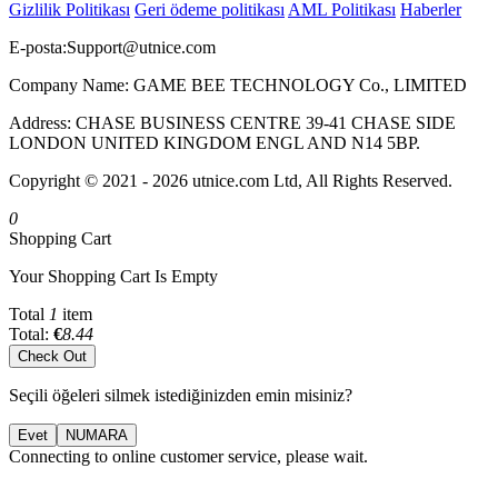
Gizlilik Politikası
Geri ödeme politikası
AML Politikası
Haberler
E-posta:
Support@utnice.com
Company Name: GAME BEE TECHNOLOGY Co., LIMITED
Address: CHASE BUSINESS CENTRE 39-41 CHASE SIDE
LONDON UNITED KINGDOM ENGL AND N14 5BP.
Copyright © 2021 - 2026 utnice.com Ltd, All Rights Reserved.
0
Shopping Cart
Your Shopping Cart Is Empty
Total
1
item
Total:
€
8.44
Check Out
Seçili öğeleri silmek istediğinizden emin misiniz?
Evet
NUMARA
Connecting to online customer service, please wait.
.