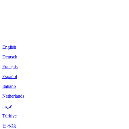
English
Deutsch
Français
Español
Italiano
Netherlands
عربى
Türkiye
日本語