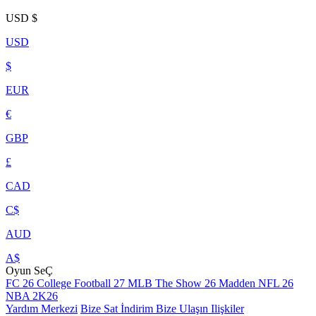
USD
$
USD
$
EUR
€
GBP
£
CAD
C$
AUD
A$
Oyun SeÇ
FC 26
College Football 27
MLB The Show 26
Madden NFL 26
NBA 2K26
Yardım Merkezi
Bize Sat
İndirim
Bize Ulaşın
Ilişkiler