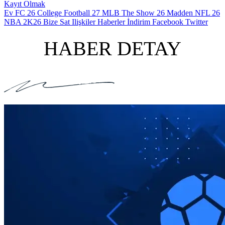
Kayıt Olmak
Ev
FC 26
College Football 27
MLB The Show 26
Madden NFL 26
NBA 2K26
Bize Sat
Ilişkiler
Haberler
İndirim
Facebook
Twitter
HABER DETAY